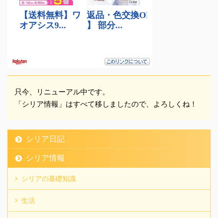
連中がノソノソ乗ってき
たから、 気を利かせて開
くボタン押しててやった
ら、一人の婆さんが
BBA1「ああ、すみません
ね～」 BBA2「客商売だ
からねーえ」 は？客です
が？！ いや、例え私が従
只今、リニューアル中です。
業員でも、失礼すぎる。
「シリア情報」はすべて移しましたので、よろしくね！
老害め！ No tags ...
シリア日記
シリア情報
シリアの基礎知識
生活