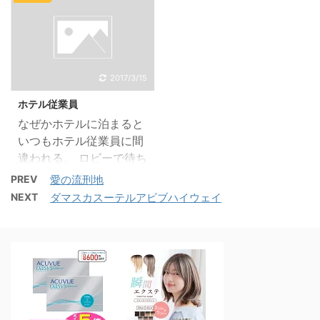
信用してないってことで
週土曜日に猫を引き取り
A9%E ...
す。 これはアラブ人だけ
に行くことになりまし
じゃないけど、インド
た。詳細はまた受け取っ
人、パキ人もそうだけ
た後に書きますが、９月
ど、 とにかく信用しな
２０日産まれのオスで
2017/3/15
い。 私もシリアに来たと
す。 まだ２か月にも満た
ホテル従業員
きに何度もシリア人から
ない子ですが、もう自力
なぜかホテルに泊まると
「私たち以外は信用する
で餌を食べているそうな
いつもホテル従業員に間
な、他人は信用する
ので、譲渡されることに
違われる。 ロビーで待ち
な！」って色々な人から
なりました。 クロタンは
合わせで待ってても、行
PREV
愛の流刑地
言われた。 日本ってさ、
拾った時にはすでに６か
く人ゆく人に、 カンファ
NEXT
ダマスカスーテルアビブハイウェイ
「信頼・友情」とか大事
月くらいだったので、こ
レンスルームって何処で
にするじゃん。 でもね、
んな小さな猫育てられる
すか？ トイレ何処です
私が知る限りアラブ・イ
か不安と楽しみでいっぱ
か？ レストラン～は？
ンパキは本当に人を信用
いです。 母親からはクロ
うん。私も客だからね。
しない、 どころか普通に
タンの息子だと思って育
昨日某T国ホテルに泊ま
疑う。信用しなくてそれ
てたら？って言われたん
ってて、エレベーターに
が当たり前みたいな ...
ですが、えーーもう想像
乗ってたら 途中で婆さん
...