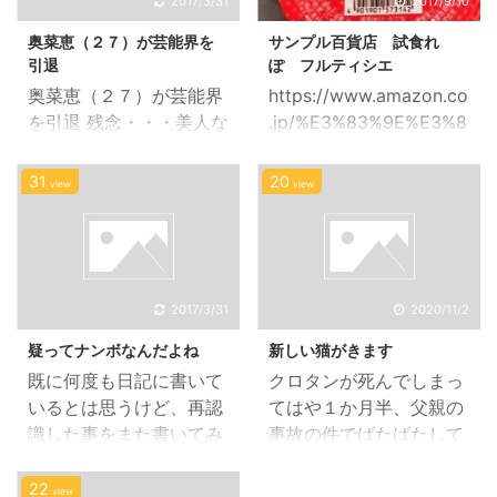
2017/3/31
2017/9/10
奥菜恵（２７）が芸能界を
サンプル百貨店 試食れ
引退
ぽ フルティシエ
奥菜恵（２７）が芸能界
https://www.amazon.co
を引退 残念・・・美人な
.jp/%E3%83%9E%E3%8
女優がまた減ってしまう
3%AB%E3%83%8F%E3
のね・・・。 彼女、綺麗
%83%8B%E3%83%81%
31
20
view
view
なのにねぇ！！もったい
E3%83%AD-
ない！！ 若くして仕事ー
%E3%83%95%E3%83%
結婚ー離婚で疲れたの
AB%E3%83%86%E3%8
か？ No tags for this
2%A3%E3%82%B7%E3
post.
%82%A8%E3%81%A1%
2017/3/31
2020/11/2
E3%82%87%E3%81%A
疑ってナンボなんだよね
新しい猫がきます
3%E3%81%A8%E8%B4
既に何度も日記に書いて
クロタンが死んでしまっ
%85%E6%B2%A2-
いるとは思うけど、再認
てはや１か月半、父親の
%E3%81%84%E3%81%
識した事をまた書いてみ
事故の件でばたばたして
A1%E3%81%94%E6%9E
る。 中東に居てストレス
いてそれどころじゃなか
%9C%E6%B1%81-
だなぁと思う事は皆が皆
ったんですが、 ついに来
22
%E3%83%95%E3%83%
view