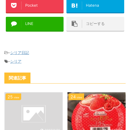
Pocket
Hatena
LINE
コピーする
-
シリア日記
-
シリア
関連記事
25
24
view
view