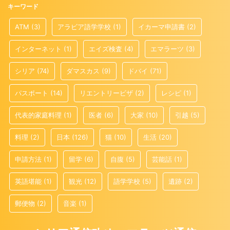
キーワード
ATM
(3)
アラビア語学学校
(1)
イカーマ申請書
(2)
インターネット
(1)
エイズ検査
(4)
エマラーツ
(3)
シリア
(74)
ダマスカス
(9)
ドバイ
(71)
パスポート
(14)
リエントリービザ
(2)
レシピ
(1)
代表的家庭料理
(1)
医者
(6)
大家
(10)
引越
(5)
料理
(2)
日本
(126)
猫
(10)
生活
(20)
申請方法
(1)
留学
(6)
自腹
(5)
芸能話
(1)
英語堪能
(1)
観光
(12)
語学学校
(5)
遺跡
(2)
郵便物
(2)
音楽
(1)