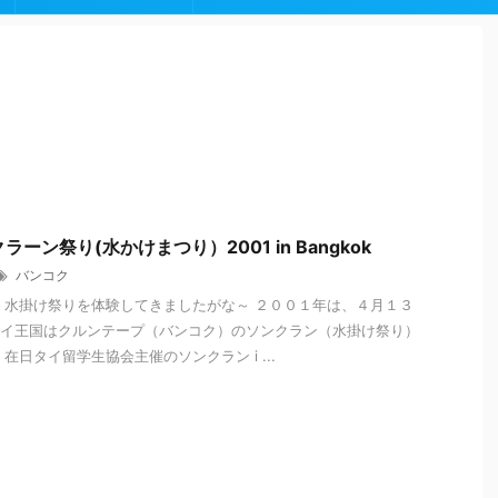
ーン祭り(水かけまつり）2001 in Bangkok
バンコク
、水掛け祭りを体験してきましたがな～ ２００１年は、４月１３
イ王国はクルンテープ（バンコク）のソンクラン（水掛け祭り）
在日タイ留学生協会主催のソンクラン i ...