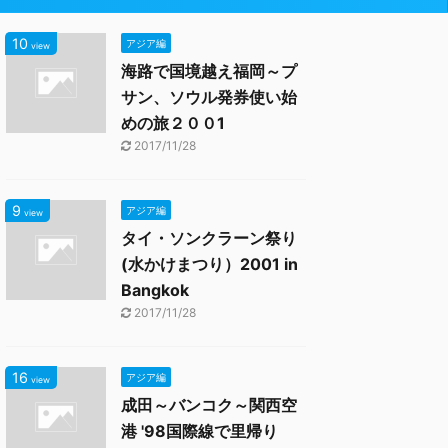
10
アジア編
view
海路で国境越え福岡～プ
サン、ソウル発券使い始
めの旅２００1
2017/11/28
9
アジア編
view
タイ・ソンクラーン祭り
(水かけまつり）2001 in
Bangkok
2017/11/28
16
アジア編
view
成田～バンコク～関西空
港 '98国際線で里帰り