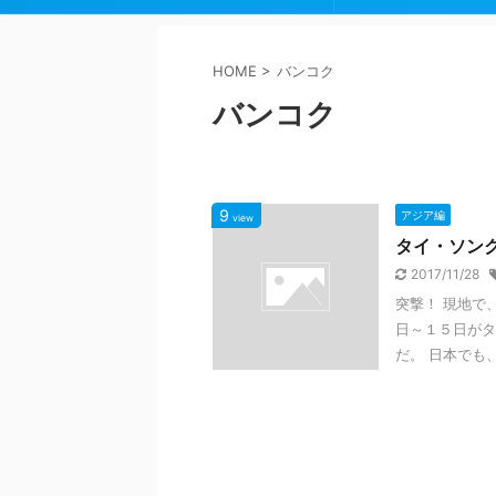
HOME
>
バンコク
バンコク
9
アジア編
view
タイ・ソンクラ
2017/11/28
突撃！ 現地で
日～１５日がタ
だ。 日本でも、