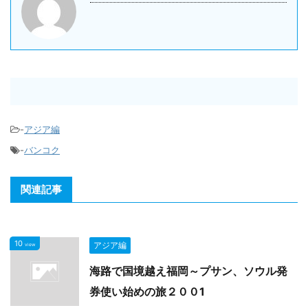
-
アジア編
-
バンコク
関連記事
10
アジア編
view
海路で国境越え福岡～プサン、ソウル発
券使い始めの旅２００1