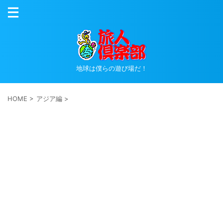
地球は僕らの遊び場だ！
HOME
>
アジア編
>